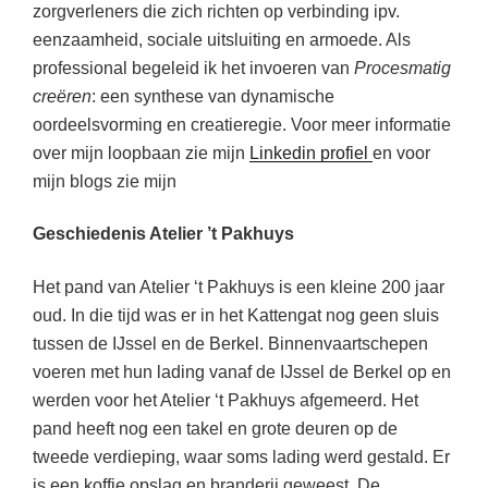
zorgverleners die zich richten op verbinding ipv.
eenzaamheid, sociale uitsluiting en armoede. Als
professional begeleid ik het invoeren van
Procesmatig
creëren
: een synthese van dynamische
oordeelsvorming en creatieregie. Voor
meer informatie
over mijn loopbaan zie mijn
Linkedin profiel
en voor
mijn blogs zie mijn
Geschiedenis Atelier ’t Pakhuys
Het pand van Atelier ‘t Pakhuys is een kleine 200 jaar
oud. In die tijd was er in het Kattengat nog geen sluis
tussen de IJssel en de Berkel. Binnenvaartschepen
voeren met hun lading vanaf de IJssel de Berkel op en
werden voor het Atelier ‘t Pakhuys afgemeerd. Het
pand heeft nog een takel en grote deuren op de
tweede verdieping, waar soms lading werd gestald. Er
is een koffie opslag en branderij geweest. De