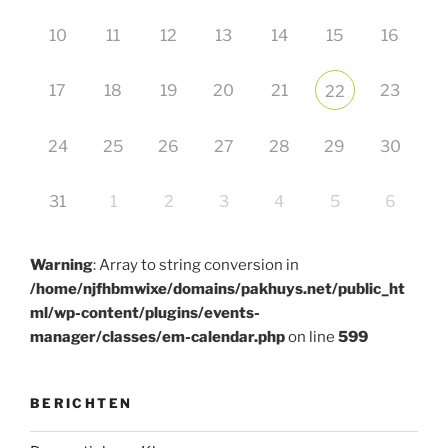
10
11
12
13
14
15
16
17
18
19
20
21
23
22
24
25
26
27
28
29
30
31
1
2
3
4
5
6
Warning
: Array to string conversion in
/home/njfhbmwixe/domains/pakhuys.net/public_ht
ml/wp-content/plugins/events-
manager/classes/em-calendar.php
on line
599
BERICHTEN