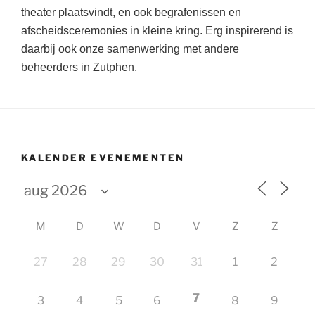
theater plaatsvindt, en ook begrafenissen en
afscheidsceremonies in kleine kring. Erg inspirerend is
daarbij ook onze samenwerking met andere
beheerders in Zutphen.
KALENDER EVENEMENTEN
M
D
W
D
V
Z
Z
27
28
29
30
31
1
2
7
3
4
5
6
8
9