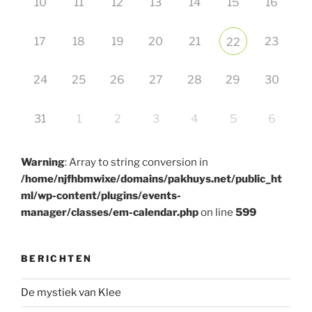
10
11
12
13
14
15
16
17
18
19
20
21
23
22
24
25
26
27
28
29
30
31
1
2
3
4
5
6
Warning
: Array to string conversion in
/home/njfhbmwixe/domains/pakhuys.net/public_ht
ml/wp-content/plugins/events-
manager/classes/em-calendar.php
on line
599
BERICHTEN
De mystiek van Klee