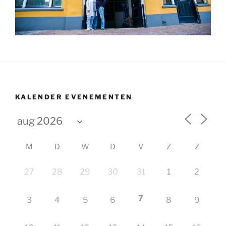
KALENDER EVENEMENTEN
M
D
W
D
V
Z
Z
27
28
29
30
31
1
2
7
3
4
5
6
8
9