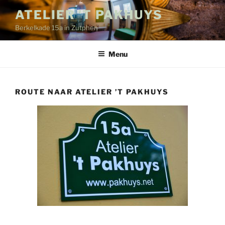
Ga
ATELIER 'T PAKHUYS
naar
Berkelkade 15a in Zutphen
de
inhoud
Menu
ROUTE NAAR ATELIER ’T PAKHUYS