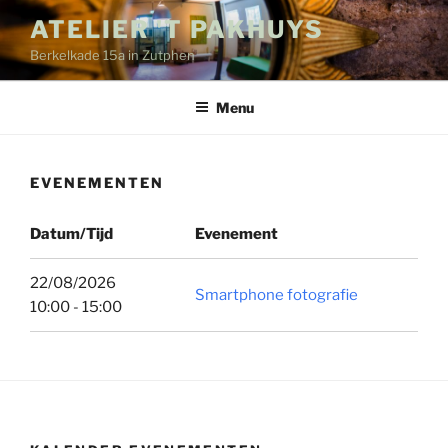
Ga
ATELIER 'T PAKHUYS
naar
Berkelkade 15a in Zutphen
de
inhoud
Menu
EVENEMENTEN
Datum/Tijd
Evenement
22/08/2026
Smartphone fotografie
10:00 - 15:00